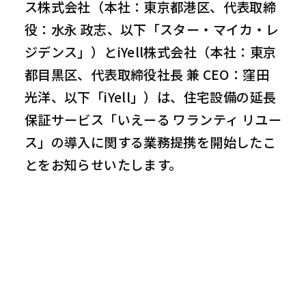
ス株式会社（本社：東京都港区、代表取締
役：水永 政志、以下「スター・マイカ・レ
投資家情報
ジデンス」）とiYell株式会社（本社：東京
経営方針
業績・財務情報
都目黒区、代表取締役社長 兼 CEO：窪田
光洋、以下「iYell」）は、住宅設備の延長
IRライブラリ
株主総会
保証サービス「いえーる ワランティ リユー
株主還元情報
株主情報
ス」の導入に関する業務提携を開始したこ
電子公告
よくあるご質問
とをお知らせいたします。
IRポリシー
採用情報
お問い合わせ
IRに関して
その他