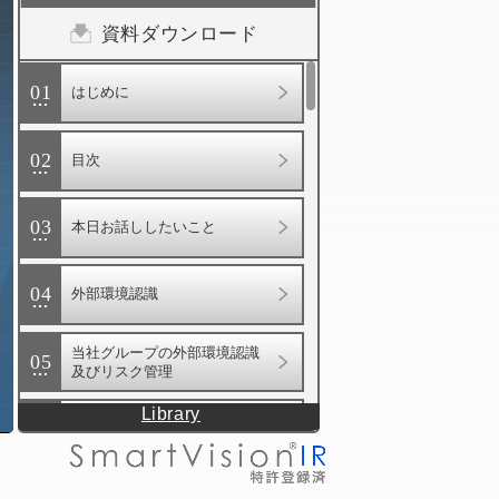
算説明会
資料ダウンロード
ARCHIVE
2026年11月期 第2四半期
01
はじめに
（中間期） 決算説明会
2026年11月期 第1四半期
決算説明会
02
目次
2025年11月期 決算説明会
2025年11月期 第3四半期
決算説明会
03
本日お話ししたいこと
2025年11月期 第2四半期
（中間期） 決算説明会
04
外部環境認識
2024年11月期 決算説明会
当社グループの外部環境認識
05
及びリスク管理
Library
（参考） 2026年４月以降の株
06
価騰落率