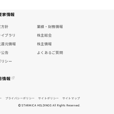
（参考） リノベマンション事
22
資家情報
業売上総利益内訳
営方針
業績・財務情報
（参考） 中東情勢緊迫化の影
23
響【1/2】
ライブラリ
株主総会
（参考） 中東情勢緊迫化の影
主還元情報
株主情報
24
響【2/2】
子公告
よくあるご質問
キャピタルアロケーションポ
25
ポリシー
リシー
26
株主還元
用情報
27
株価に対する当社認識
ー
プライバシーポリシー
サイトポリシー
サイトマップ
FY2026上期トピックス【1/3】
© STARMICA HOLDINGS All Rights Reserved.
28
売買代金の増加