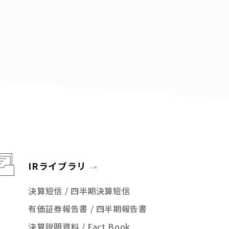
2026年11月期 第2四半期決算
07
概要
損益計算書（PL） 【1/3】主要
08
項目
損益計算書（PL） 【2/3】 売
09
上高及び売上総利益（セグ…
損益計算書（PL） 【3/3】営業
10
利益増減分析
（参考） リノベマンション事
11
業売上総利益内訳
IRライブラリ
12
貸借対照表（BS）
決算短信 / 四半期決算短信
中期経営計画の進捗各戦略の
13
トピックス
有価証券報告書 / 四半期報告書
決算説明資料 / Fact Book
東京建物株式会社との資本業