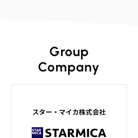
G
r
o
u
p
C
o
m
p
a
n
y
スター・マイカ株式会社