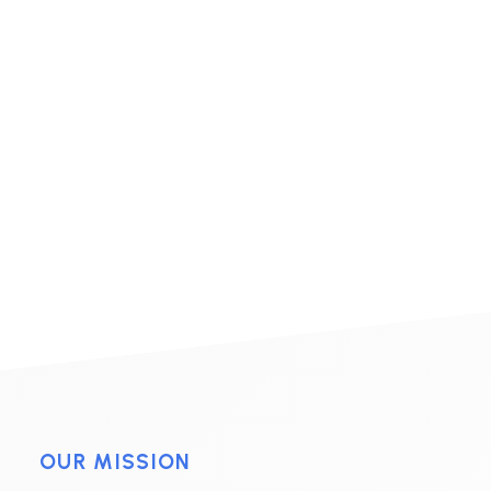
投資家情報
経営方針
業績・財務情報
IRライブラリ
株主総会
株主還元情報
株主情報
電子公告
よくあるご質問
IRポリシー
採用情報
お問い合わせ
OUR MISSION
IRに関して
その他