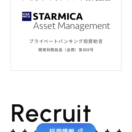
プライベートバンキング
投資助言
関東財務局長（金商）第808号
R
e
c
r
u
i
t
採用情報