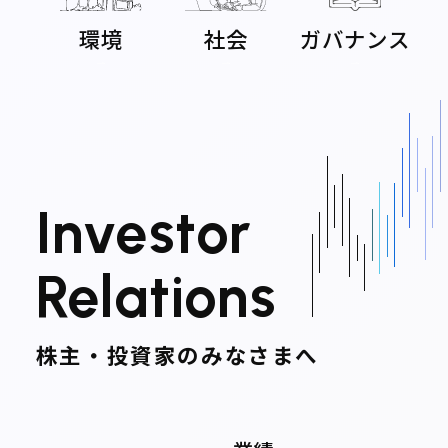
環境
社会
ガバナンス
I
n
v
e
s
t
o
r
R
e
l
a
t
i
o
n
s
株主・投資家のみなさまへ