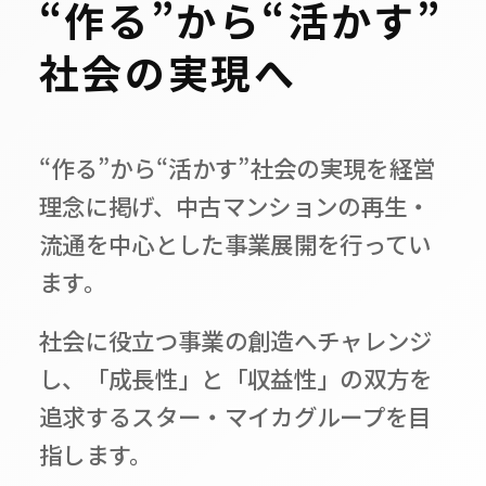
“
作
る
”
か
ら
“
活
か
す
”
社
会
の
実
現
へ
個人のお客様
ご購入をお考えの方
売却をお考えの方
“作る”から“活かす”社会の実現を経営
仲介会社様
理念に掲げ、中古マンションの再生・
流通を中心とした事業展開を行ってい
マンションの買取査定
ます。
広告掲載・販売資料
社会に役立つ事業の創造へチャレンジ
English
し、「成長性」と「収益性」の双方を
追求するスター・マイカグループを目
指します。