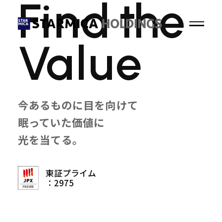
F
i
n
d
t
h
e
V
a
l
u
e
トップページ
今あるものに目を向けて
企業情報
眠っていた価値に
光を当てる。
ニュース
IRニュース
プレスリリース
東証プライム
：2975
パブリシティ
サステナビリティ